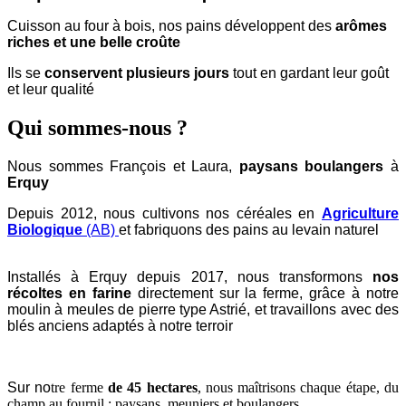
Cuisson au four à bois, nos pains développent des
arômes
riches et une belle croûte
Ils se
conservent plusieurs jours
tout en gardant leur goût
et leur qualité
Qui sommes-nous ?
Nous sommes François et Laura,
paysans boulangers
à
Erquy
Depuis 2012, nous cultivons nos céréales en
Agriculture
Biologique
(AB)
et fabriquons des pains au levain naturel
Installés à Erquy depuis 2017, nous transformons
nos
récoltes en farine
directement sur la ferme, grâce à notre
moulin à meules de pierre type Astrié, et travaillons avec des
blés anciens adaptés à notre terroir
Sur no
tre ferme
de 45 hectares
, nous maîtrisons chaque étape, du
champ au fournil : paysans, meuniers et boulangers