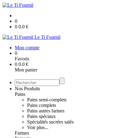
0
0
0.0
€
Le Ti Fournil
Mon compte
0
Favoris
0
0.0
€
Mon panier
Nos Produits
Pains
Pains semi-complets
Pains complets
Pains autres farines
Pains spéciaux
Spécialités sucrées salés
Voir plus...
Farines