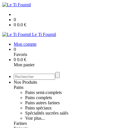
0
0
0.0
€
Le Ti Fournil
Mon compte
0
Favoris
0
0.0
€
Mon panier
Nos Produits
Pains
Pains semi-complets
Pains complets
Pains autres farines
Pains spéciaux
Spécialités sucrées salés
Voir plus...
Farines