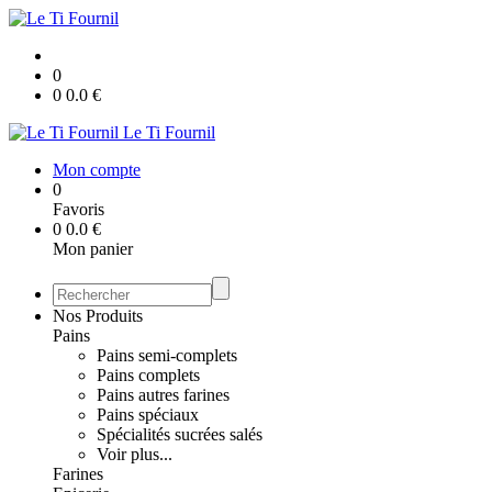
0
0
0.0
€
Le Ti Fournil
Mon compte
0
Favoris
0
0.0
€
Mon panier
Nos Produits
Pains
Pains semi-complets
Pains complets
Pains autres farines
Pains spéciaux
Spécialités sucrées salés
Voir plus...
Farines