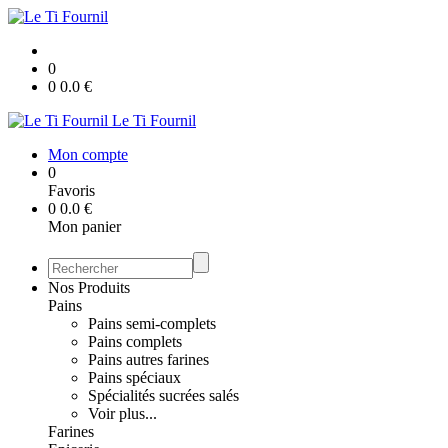
0
0
0.0
€
Le Ti Fournil
Mon compte
0
Favoris
0
0.0
€
Mon panier
Nos Produits
Pains
Pains semi-complets
Pains complets
Pains autres farines
Pains spéciaux
Spécialités sucrées salés
Voir plus...
Farines