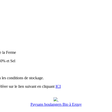
e la Ferme
 60% et Sel
n les conditions de stockage.
férer sur le lien suivant en cliquant
ICI
Paysans boulangers Bio à Erquy